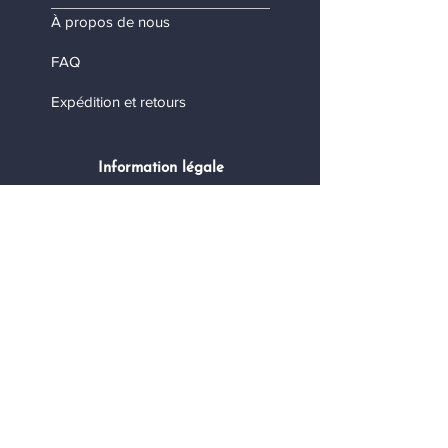
À propos de nous
FAQ
Expédition et retours
Information légale
Termes et conditions
Politique de confidentialité
Mes données personnelles
Contact
Nous contacter
Devenez revendeur