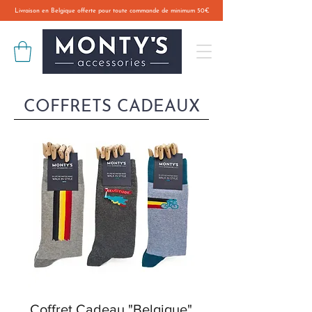
Livraison en Belgique offerte pour toute commande de minimum 50€
COFFRETS CADEAUX
Coffret Cadeau "Belgique"