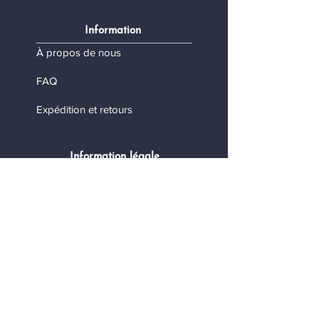
Information
À propos de nous
FAQ
Expédition et retours
Information légale
Termes et conditions
Politique de confidentialité
Mes données personnelles
Contact
Nous contacter