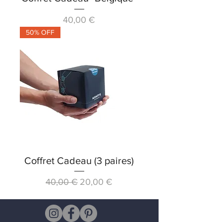
Prix
40,00 €
50% OFF
Coffret Cadeau (3 paires)
Prix original
Prix promotionnel
40,00 €
20,00 €