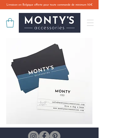
Livraison en Belgique offerte pour toute commande de minimum 50€