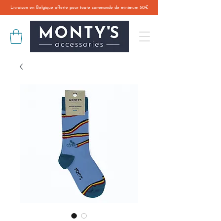
Livraison en Belgique offerte pour toute commande de minimum 50€