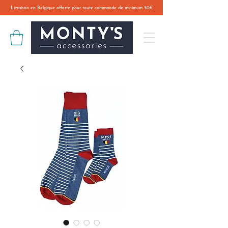
Livraison en Belgique offerte pour toute commande de minimum 50€