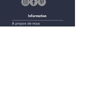
Information
À propos de nous
FAQ
Expédition et retours
Information légale
Termes et conditions
Politique de confidentialité
Mes données personnelles
Contact