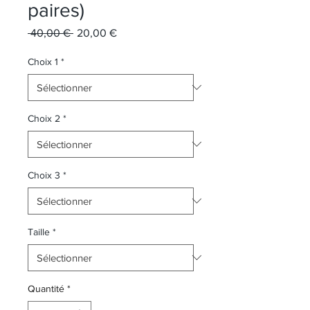
paires)
Prix
Prix
 40,00 € 
20,00 €
original
promotionnel
Choix 1
*
Choix 2
*
Choix 3
*
Taille
*
Quantité
*