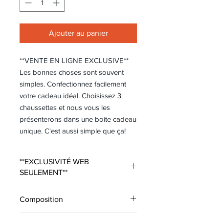
Ajouter au panier
**VENTE EN LIGNE EXCLUSIVE**
Les bonnes choses sont souvent
simples. Confectionnez facilement
votre cadeau idéal. Choisissez 3
chaussettes et nous vous les
présenterons dans une boite cadeau
unique. C'est aussi simple que ça!
**EXCLUSIVITÉ WEB
SEULEMENT**
Les bonnes choses sont souvent
Composition
simples. Confectionnez facilement
votre cadeau idéal. Choisissez 3
80% coton, 18% polyamide, 2%