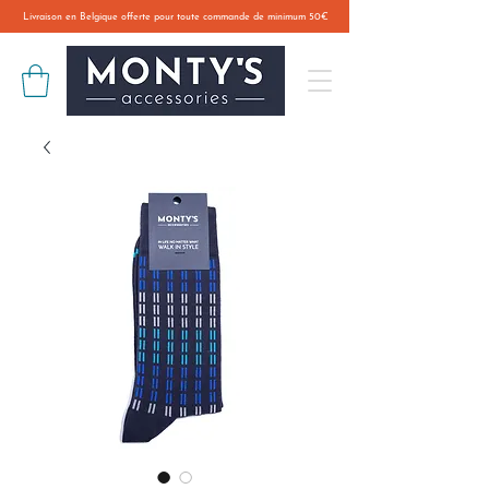
Livraison en Belgique offerte pour toute commande de minimum 50€