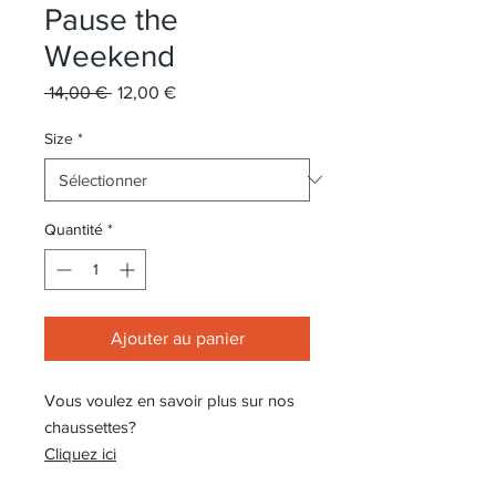
Pause the
Weekend
Prix
Prix
 14,00 € 
12,00 €
original
promotionnel
Size
*
Quantité
*
Ajouter au panier
Vous voulez en savoir plus sur nos
chaussettes?
Cliquez ici