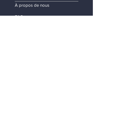
À propos de nous
FAQ
Expédition et retours
Information légale
Termes et conditions
Politique de confidentialité
Mes données personnelles
Contact
Nous contacter
Devenez revendeur