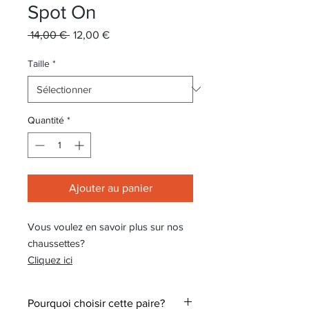
Spot On
Prix
Prix
 14,00 € 
12,00 €
original
promotionnel
Taille
*
Quantité
*
Ajouter au panier
Vous voulez en savoir plus sur nos
chaussettes?
Cliquez ici
Pourquoi choisir cette paire?