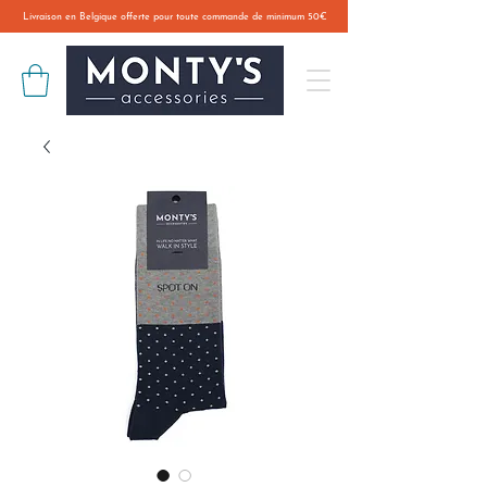
Livraison en Belgique offerte pour toute commande de minimum 50€