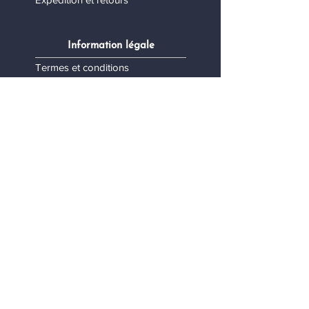
Information légale
Termes et conditions
Politique de confidentialité
Mes données personnelles
Contact
Nous contacter
Devenez revendeur
Envie de collaborer?
Accessoires de Monty