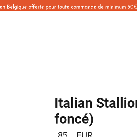
 en Belgique offerte pour toute commande de minimum 50
Accueil
Shop
Behind The Seams
Contact
Italian Stalli
foncé)
85
EUR