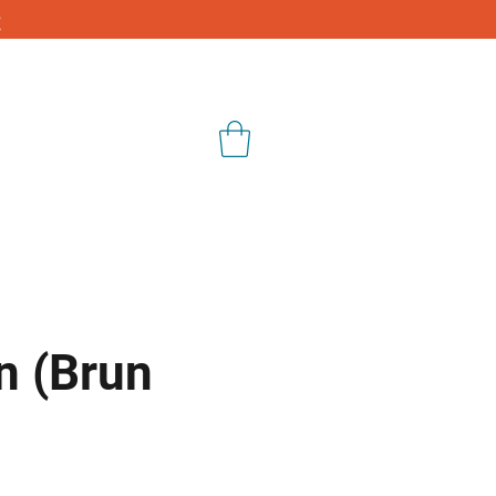
€
Blog
Shop
on (Brun