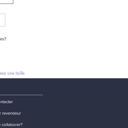
tes?
ntacter
 revendeur
 collaborer?